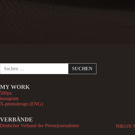
S
u
c
h
MY WORK
e
n
500px
n
instagram
a
X-photodesign (ENG)
c
h
VERBÄNDE
:
Deutscher Verband der Pressejournalisten
NIKON SO