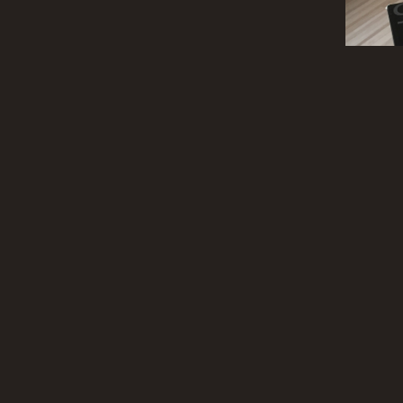
Nach la
zusätzl
von Nikon
Zeit, da