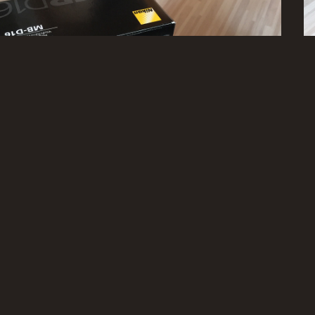
ngem Überlegen habe ich mich jetzt durchgerungen mir einen
F
ichen Body anzuschaffen. Die momentane Produktphilosophie
 ist leider etwas verwirrend und eine klare Linie fehlt mir zur
A
her dauerte der Entscheidungsprozess auch länger als erwartet.