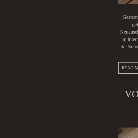
Gestern
ge
Neuanscha
im Inter
der Sony
READ 
VO