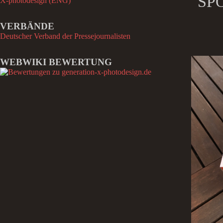
SP
X-photodesign (ENG)
c
h
VERBÄNDE
:
Deutscher Verband der Pressejournalisten
WEBWIKI BEWERTUNG