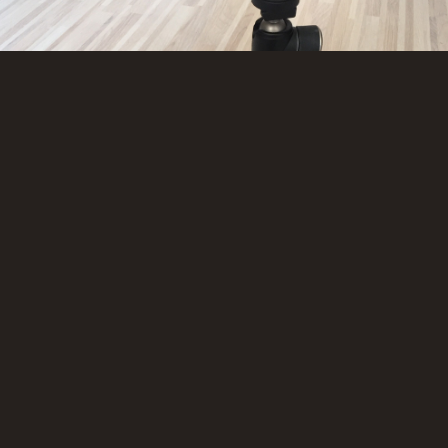
ür meine Reisen und als immer dabei Stativ habe ich mir ein Cullmann
Magnesit Copter CB2.7 gekauft. Es ist ein stabiles Multistativ aus
luminium und hat einen Kugelkopf CB2.7 mit Wechselteller, 1/4 Zoll
Gewinde und auf der anderen Seite eine Aufnahme (Blitzschuh) für