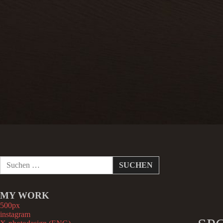
S
u
c
h
MY WORK
e
n
500px
n
instagram
a