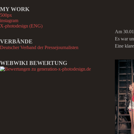
h
MY WORK
e
n
500px
n
instagram
a
X-photodesign (ENG)
c
Am 30.01.
h
Es war un
VERBÄNDE
:
Eine klar
Deutscher Verband der Pressejournalisten
WEBWIKI BEWERTUNG