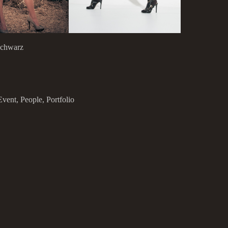
Schwarz
Event
,
People
,
Portfolio
 Slusarchi
,
Bergkamen
,
generation-x-photodesign
,
GenX
,
Michael Sch
S
WEIHNACHTEN UND EINEN GUTEN RUTSCH!
Home
Portfolio
Biography
my Gear
Shooting
Contact
Model Login
Impr