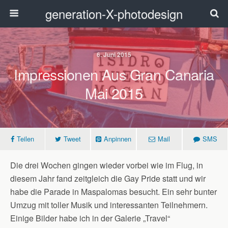
generation-X-photodesign
6. Juni 2015
Impressionen Aus Gran Canaria
Mai 2015
Teilen
Tweet
Anpinnen
Mail
SMS
Die drei Wochen gingen wieder vorbei wie im Flug, in
diesem Jahr fand zeitgleich die Gay Pride statt und wir
habe die Parade in Maspalomas besucht. Ein sehr bunter
Umzug mit toller Musik und interessanten Teilnehmern.
Einige Bilder habe ich in der Galerie „Travel“