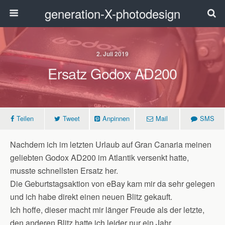
generation-X-photodesign
2. Juli 2019
Ersatz Godox AD200
Teilen
Tweet
Anpinnen
Mail
SMS
Nachdem ich im letzten Urlaub auf Gran Canaria meinen
geliebten Godox AD200 im Atlantik versenkt hatte,
musste schnellsten Ersatz her.
Die Geburtstagsaktion von eBay kam mir da sehr gelegen
und ich habe direkt einen neuen Blitz gekauft.
Ich hoffe, dieser macht mir länger Freude als der letzte,
den anderen Blitz hatte ich leider nur ein Jahr.