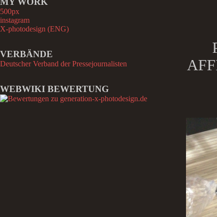
MY WORK
e
n
500px
n
instagram
a
X-photodesign (ENG)
c
h
VERBÄNDE
:
AFF
Deutscher Verband der Pressejournalisten
WEBWIKI BEWERTUNG