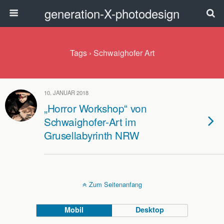
generation-X-photodesign
Tags › Schwaighofer Art
10. JANUAR 2018
„Horror Workshop“ von
Schwaighofer-Art im
Grusellabyrinth NRW
Zum Seitenanfang
Mobil
Desktop