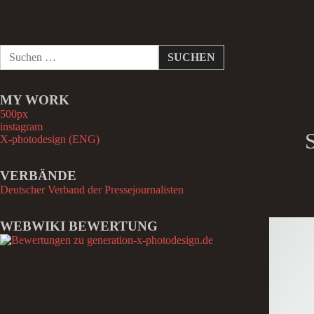
S
u
c
h
MY WORK
e
n
500px
n
instagram
a
X-photodesign (ENG)
c
h
VERBÄNDE
:
Deutscher Verband der Pressejournalisten
WEBWIKI BEWERTUNG