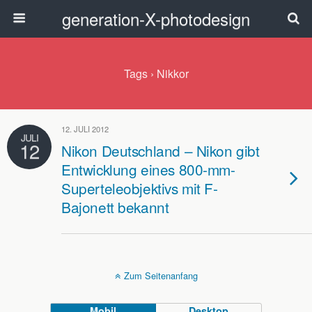
generation-X-photodesign
Tags › Nikkor
12. JULI 2012
JULI
12
Nikon Deutschland – Nikon gibt
Entwicklung eines 800-mm-
Superteleobjektivs mit F-
Bajonett bekannt
Zum Seitenanfang
Mobil
Desktop