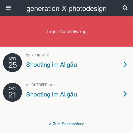
generation-X-photodesign
Tags › Nesselwang
25. APRIL 2012
APR.
25
Shooting im Allgäu
21. OKTOBER 2011
OKT.
21
Shooting im Allgäu
Zum Seitenanfang