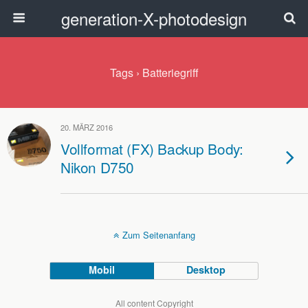
generation-X-photodesign
Tags › Batteriegriff
20. MÄRZ 2016
Vollformat (FX) Backup Body:
Nikon D750
Zum Seitenanfang
Mobil
Desktop
All content Copyright