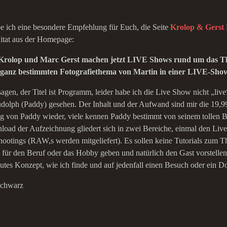
e ich eine besondere Empfehlung für Euch, die Seite
Krolop & Gerst 
Zitat aus der Homepage:
Krolop und Marc Gerst machen jetzt LIVE Shows rund um das Th
 ganz bestimmten Fotografiethema von Martin in einer LIVE-Show
sagen, der Titel ist Programm, leider habe ich die Live Show nicht „l
udolph (Paddy) gesehen. Der Inhalt und der Aufwand sind mir die 19,9
 von Paddy wieder, viele kennen Paddy bestimmt von seinem tollen 
oad der Aufzeichnung gliedert sich in zwei Bereiche, einmal den Live
Shootings (RAW,s werden mitgeliefert). Es sollen keine Tutorials zum
für den Beruf oder das Hobby geben und natürlich den Gast vorstellen
gutes Konzept, wie ich finde und auf jedenfall einen Besuch oder ein 
Schwarz