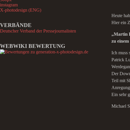
n
instagram
a
X-photodesign (ENG)
c
Heute hab
h
Hier ein 
VERBÄNDE
:
Deutscher Verband der Pressejournalisten
„Martin 
zu einem
WEBWIKI BEWERTUNG
Ich muss 
Patrick L
Werdegang
Der Downl
Teil mit 
Anregung 
Ein sehr 
Michael 