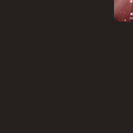
Am 20
befreund
konn
einreiche
und nach 
READ 