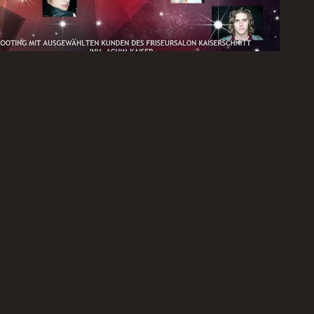
.04 hatte ich ein Shooting mit ausgewählten Kunden eines
eten Friseurmeisters (Friseursalon Kaiserschnitt), jeder Kunde
te sich im Vorfeld für das Shooting bewerben und ein Foto
n. Im Anschluss gab es ein kleines Casting mit dem Friseurteam
Sichtung der vielen Bewerbungen standen die 13 Finalisten am
Nachmittag fest. Die Gewinner wurden 3…
MORE
Home
Portfolio
Biography
my Gear
Shooting
Contact
Model Login
Impr