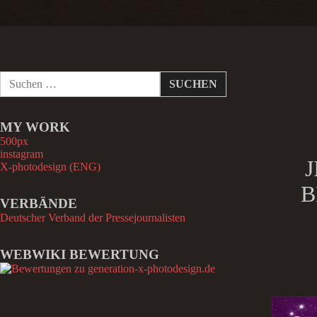
S
u
c
h
MY WORK
e
n
500px
n
instagram
a
X-photodesign (ENG)
c
B
h
VERBÄNDE
:
Deutscher Verband der Pressejournalisten
WEBWIKI BEWERTUNG