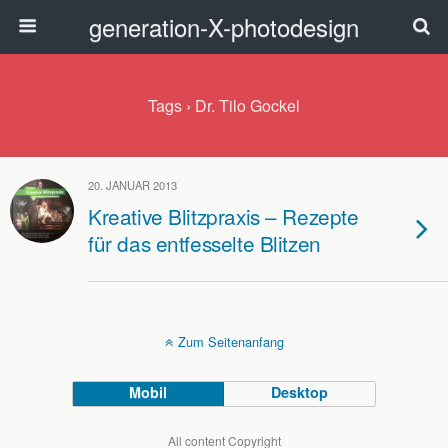
generation-X-photodesign
Tags › Dr. Tilo Gockel
20. JANUAR 2013
Kreative Blitzpraxis – Rezepte
für das entfesselte Blitzen
Zum Seitenanfang
Mobil
Desktop
All content Copyright